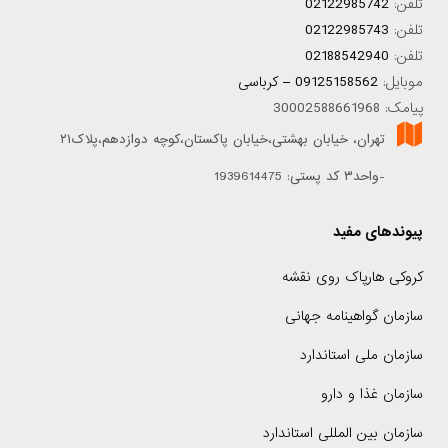
تلفن:
02122985742
تلفن:
02122985743
تلفن:
02188542940
موبایل:
09125158562 – کرباسی
پیامک: 30002588661968
تهران، خیابان بهشتی،خیابان پاکستان،کوچه دوازدهم،پلاک۲۱
-واحد۳ کد پستی: 1939614475
پیوندهای مفید
کروکی هارپاک روی نقشه
سازمان گواهینامه جهانی
سازمان ملی استاندارد
سازمان غذا و دارو
سازمان بین المللی استاندارد