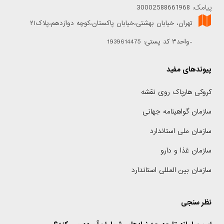
پیامک: 30002588661968
تهران، خیابان بهشتی،خیابان پاکستان،کوچه دوازدهم،پلاک۲۱
-واحد۳ کد پستی: 1939614475
پیوندهای مفید
کروکی هارپاک روی نقشه
سازمان گواهینامه جهانی
سازمان ملی استاندارد
سازمان غذا و دارو
سازمان بین المللی استاندارد
نظر سنجی