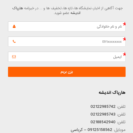
جهت آگاهی از اخبار، نمایشگاه ها، تازه ها، تخفیف ها و ... در خبرنامه 
هارپاک 
اندیشه
 عضو شوید.
بزن بریم
هارپاک اندیشه
تلفن:
02122985742
تلفن:
02122985743
تلفن:
02188542940
موبایل:
09125158562 – کرباسی