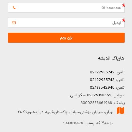
بزن بریم
هارپاک اندیشه
تلفن:
02122985742
تلفن:
02122985743
تلفن:
02188542940
موبایل:
09125158562 – کرباسی
پیامک: 30002588661968
تهران، خیابان بهشتی،خیابان پاکستان،کوچه دوازدهم،پلاک۲۱
-واحد۳ کد پستی: 1939614475