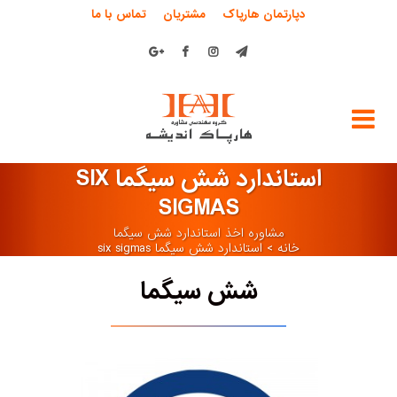
دپارتمان هارپاک
مشتریان
تماس با ما
استاندارد شش سیگما SIX
SIGMAS
مشاوره اخذ استاندارد شش سیگما
خانه
>
استاندارد شش سیگما six sigmas
شش سیگما