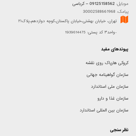
موبایل:
09125158562 – کرباسی
پیامک: 30002588661968
تهران، خیابان بهشتی،خیابان پاکستان،کوچه دوازدهم،پلاک۲۱
-واحد۳ کد پستی: 1939614475
پیوندهای مفید
کروکی هارپاک روی نقشه
سازمان گواهینامه جهانی
سازمان ملی استاندارد
سازمان غذا و دارو
سازمان بین المللی استاندارد
نظر سنجی