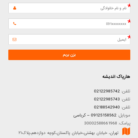
بزن بریم
هارپاک اندیشه
تلفن:
02122985742
تلفن:
02122985743
تلفن:
02188542940
موبایل:
09125158562 – کرباسی
پیامک: 30002588661968
تهران، خیابان بهشتی،خیابان پاکستان،کوچه دوازدهم،پلاک۲۱