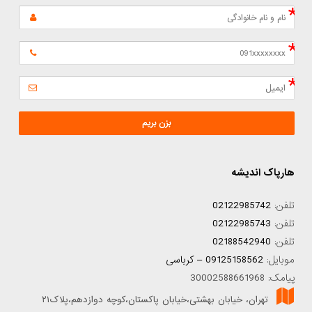
بزن بریم
هارپاک اندیشه
تلفن:
02122985742
تلفن:
02122985743
تلفن:
02188542940
موبایل:
09125158562 – کرباسی
پیامک: 30002588661968
تهران، خیابان بهشتی،خیابان پاکستان،کوچه دوازدهم،پلاک۲۱