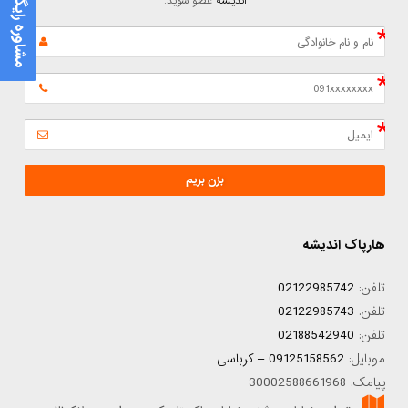
مشاوره رایگان
اندیشه
 عضو شوید.
بزن بریم
هارپاک اندیشه
تلفن:
02122985742
تلفن:
02122985743
تلفن:
02188542940
موبایل:
09125158562 – کرباسی
پیامک: 30002588661968