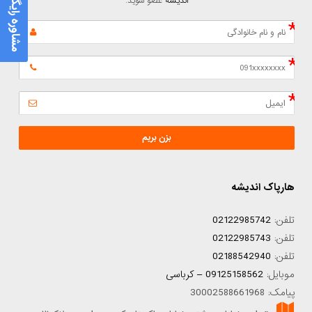
مشاوره رایگان
اندیشه
 عضو شوید.
بزن بریم
هارپاک اندیشه
تلفن:
02122985742
تلفن:
02122985743
تلفن:
02188542940
موبایل:
09125158562 – کرباسی
پیامک: 30002588661968