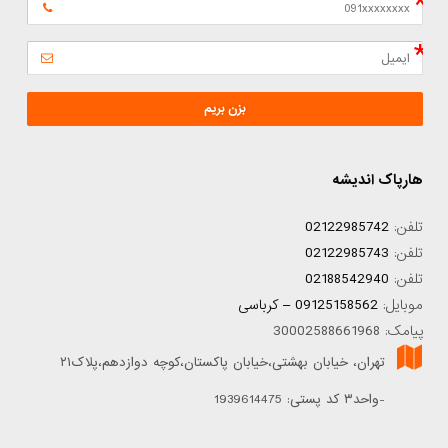
بزن بریم
هارپاک اندیشه
تلفن:
02122985742
تلفن:
02122985743
تلفن:
02188542940
موبایل:
09125158562 – کرباسی
پیامک: 30002588661968
تهران، خیابان بهشتی،خیابان پاکستان،کوچه دوازدهم،پلاک۲۱
-واحد۳ کد پستی: 1939614475