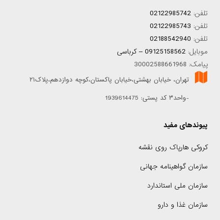
تلفن:
02122985742
تلفن:
02122985743
تلفن:
02188542940
موبایل:
09125158562 – کرباسی
پیامک: 30002588661968
تهران، خیابان بهشتی،خیابان پاکستان،کوچه دوازدهم،پلاک۲۱
-واحد۳ کد پستی: 1939614475
پیوندهای مفید
کروکی هارپاک روی نقشه
سازمان گواهینامه جهانی
سازمان ملی استاندارد
سازمان غذا و دارو