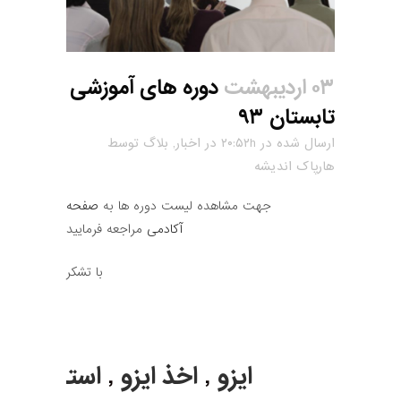
۰۳ اردیبهشت
دوره های آموزشی
تابستان ۹۳
ارسال شده در ۲۰:۵۲h
در
اخبار
,
بلاگ
توسط
هارپاک اندیشه
جهت مشاهده لیست دوره ها به
صفحه
آکادمی
مراجعه فرمایید
با تشکر
ایزو
,
اخذ ایزو
,
استاندارد
,