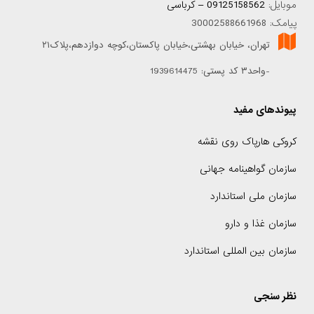
موبایل:
09125158562 – کرباسی
پیامک: 30002588661968
تهران، خیابان بهشتی،خیابان پاکستان،کوچه دوازدهم،پلاک۲۱
-واحد۳ کد پستی: 1939614475
پیوندهای مفید
کروکی هارپاک روی نقشه
سازمان گواهینامه جهانی
سازمان ملی استاندارد
سازمان غذا و دارو
سازمان بین المللی استاندارد
نظر سنجی