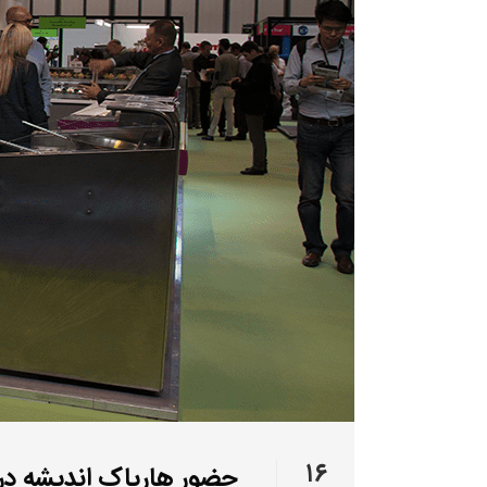
۱۶
حضور هارپاک اندیشه در ن