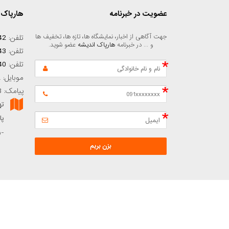
عضویت در خبرنامه
هارپاک 
جهت آگاهی از اخبار، نمایشگاه ها، تازه ها، تخفیف ها 
تلفن:
42
و ... در خبرنامه 
هارپاک اندیشه
 عضو شوید.
تلفن:
43
تلفن:
40
موبایل:
2
پیامک: 30002588661968
ته
-واحد۳ 
بزن بریم