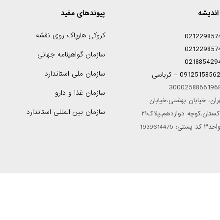
اندیشه
پیوندهای مفید
کروکی هارپاک روی نقشه
021229857
021229857
سازمان گواهینامه جهانی
021885429
سازمان ملی استاندارد
0912515856 – کرباسی
سازمان غذا و دارو
ران، خیابان بهشتی،خیابان
سازمان بین المللی استاندارد
پاکستان،کوچه دوازدهم،پلاک۲۱
کد پستی: 1939614475