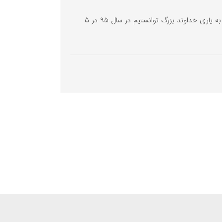
حضور مستمر گروه مهندسی مشاوره هارپاک اندیشه در نمایشگاه های بین المللی در صنعت های گوناگون در سال ۹۶ به یاری خداوند بزرگ توانستیم در سال ۹۵ در ۵