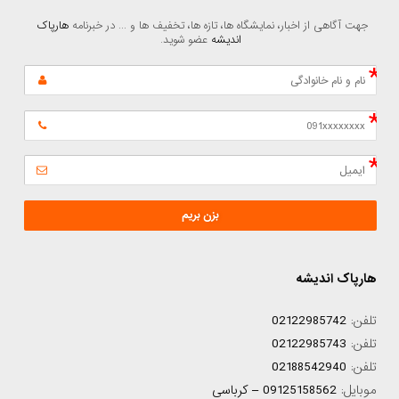
جهت آگاهی از اخبار، نمایشگاه ها، تازه ها، تخفیف ها و ... در خبرنامه 
هارپاک 
اندیشه
 عضو شوید.
بزن بریم
هارپاک اندیشه
تلفن:
02122985742
تلفن:
02122985743
تلفن:
02188542940
موبایل:
09125158562 – کرباسی