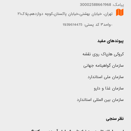
پیامک: 30002588661968
تهران، خیابان بهشتی،خیابان پاکستان،کوچه دوازدهم،پلاک۲۱
-واحد۳ کد پستی: 1939614475
پیوندهای مفید
کروکی هارپاک روی نقشه
سازمان گواهینامه جهانی
سازمان ملی استاندارد
سازمان غذا و دارو
سازمان بین المللی استاندارد
نظر سنجی