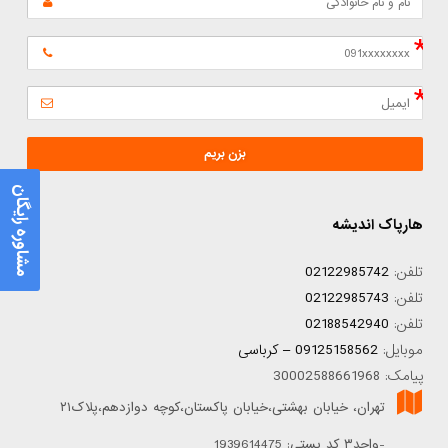
بزن بریم
مشاوره رایگان
هارپاک اندیشه
تلفن:
02122985742
تلفن:
02122985743
تلفن:
02188542940
موبایل:
09125158562 – کرباسی
پیامک: 30002588661968
تهران، خیابان بهشتی،خیابان پاکستان،کوچه دوازدهم،پلاک۲۱
-واحد۳ کد پستی: 1939614475