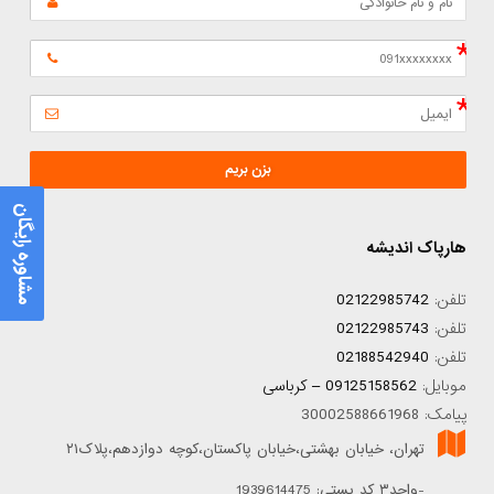
بزن بریم
مشاوره رایگان
هارپاک اندیشه
تلفن:
02122985742
تلفن:
02122985743
تلفن:
02188542940
موبایل:
09125158562 – کرباسی
پیامک: 30002588661968
تهران، خیابان بهشتی،خیابان پاکستان،کوچه دوازدهم،پلاک۲۱
-واحد۳ کد پستی: 1939614475