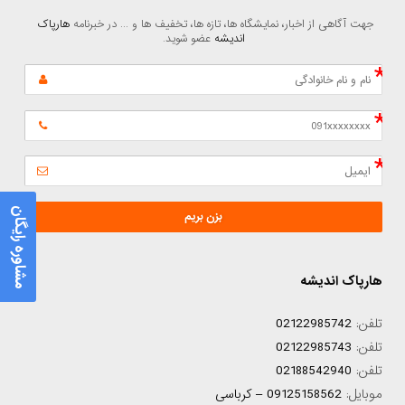
جهت آگاهی از اخبار، نمایشگاه ها، تازه ها، تخفیف ها و ... در خبرنامه 
هارپاک 
اندیشه
 عضو شوید.
مشاوره رایگان
بزن بریم
هارپاک اندیشه
تلفن:
02122985742
تلفن:
02122985743
تلفن:
02188542940
موبایل:
09125158562 – کرباسی