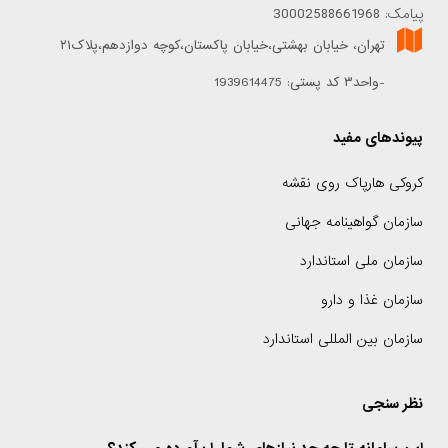
پیامک: 30002588661968
تهران، خیابان بهشتی،خیابان پاکستان،کوچه دوازدهم،پلاک۲۱
-واحد۳ کد پستی: 1939614475
پیوندهای مفید
کروکی هارپاک روی نقشه
سازمان گواهینامه جهانی
سازمان ملی استاندارد
سازمان غذا و دارو
سازمان بین المللی استاندارد
نظر سنجی