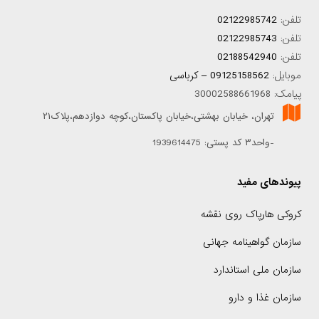
تلفن:
02122985742
تلفن:
02122985743
تلفن:
02188542940
موبایل:
09125158562 – کرباسی
پیامک: 30002588661968
تهران، خیابان بهشتی،خیابان پاکستان،کوچه دوازدهم،پلاک۲۱
-واحد۳ کد پستی: 1939614475
پیوندهای مفید
کروکی هارپاک روی نقشه
سازمان گواهینامه جهانی
سازمان ملی استاندارد
سازمان غذا و دارو